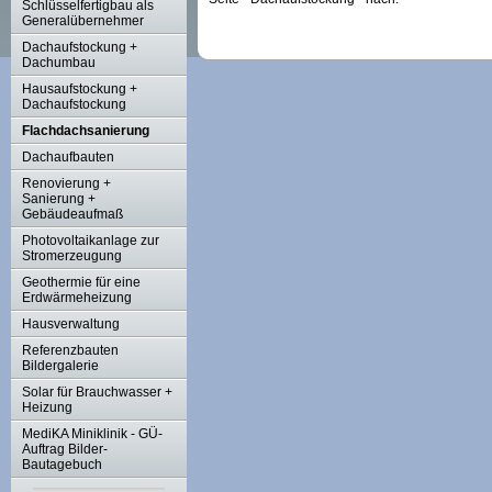
Schlüsselfertigbau als
Generalübernehmer
Dachaufstockung +
Dachumbau
Hausaufstockung +
Dachaufstockung
Flachdachsanierung
Dachaufbauten
Renovierung +
Sanierung +
Gebäudeaufmaß
Photovoltaikanlage zur
Stromerzeugung
Geothermie für eine
Erdwärmeheizung
Hausverwaltung
Referenzbauten
Bildergalerie
Solar für Brauchwasser +
Heizung
MediKA Miniklinik - GÜ-
Auftrag Bilder-
Bautagebuch