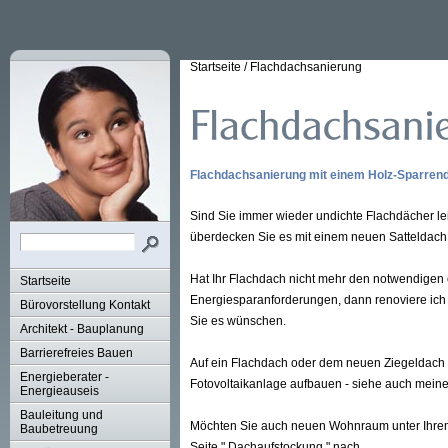
Startseite
/
Flachdachsanierung
Flachdachsanierung mit einem Holz-Sparren
Sind Sie immer wieder undichte Flachdächer lei
überdecken Sie es mit einem neuen Satteldach
Hat Ihr Flachdach nicht mehr den notwendigen
Startseite
Energiesparanforderungen, dann renoviere ich 
Bürovorstellung Kontakt
Sie es wünschen.
Architekt - Bauplanung
Barrierefreies Bauen
Auf ein Flachdach oder dem neuen Ziegeldach 
Energieberater -
Fotovoltaikanlage aufbauen - siehe auch meine S
Energieauseis
Bauleitung und
Möchten Sie auch neuen Wohnraum unter Ihrem
Baubetreuung
Seite " Dachaufstockung " nach.