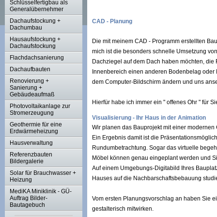
Schlüsselfertigbau als
Generalübernehmer
Dachaufstockung +
CAD - Planung
Dachumbau
Hausaufstockung +
Die mit meinem CAD - Programm erstellten Baupl
Dachaufstockung
mich ist die besonders schnelle Umsetzung v
Flachdachsanierung
Dachziegel auf dem Dach haben möchten, die 
Dachaufbauten
Innenbereich einen anderen Bodenbelag oder Fl
Renovierung +
dem Computer-Bildschirm ändern und uns ans
Sanierung +
Gebäudeaufmaß
Hierfür habe ich immer ein " offenes Ohr " für Sie
Photovoltaikanlage zur
Stromerzeugung
Visualisierung - Ihr Haus in der Animation
Geothermie für eine
Wir planen das Bauprojekt mit einer modernen
Erdwärmeheizung
Ein Ergebnis damit ist die Präsentationsmöglichk
Hausverwaltung
Rundumbetrachtung. Sogar das virtuelle begehe
Referenzbauten
Möbel können genau eingeplant werden und S
Bildergalerie
Auf einem Umgebungs-Digitabild Ihres Bauplat
Solar für Brauchwasser +
Hauses auf die Nachbarschaftsbebauung studi
Heizung
MediKA Miniklinik - GÜ-
Auftrag Bilder-
Vom ersten Planungsvorschlag an haben Sie ei
Bautagebuch
gestalterisch mitwirken.