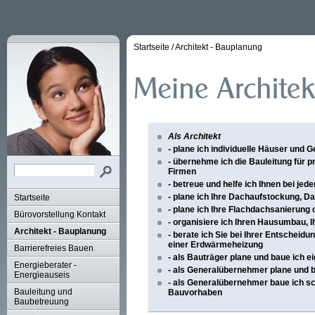
Startseite
/
Architekt - Bauplanung
Als Architekt
- plane ich individuelle Häuser und G
- übernehme ich die Bauleitung für p
Firmen
- betreue und helfe ich Ihnen bei j
- plane ich Ihre Dachaufstockung, 
Startseite
- plane ich Ihre Flachdachsanierung
Bürovorstellung Kontakt
- organisiere ich Ihren Hausumbau,
Architekt - Bauplanung
- berate ich Sie bei Ihrer Entscheidu
einer Erdwärmeheizung
Barrierefreies Bauen
- als Bauträger plane und baue ich 
Energieberater -
- als Generalübernehmer plane und b
Energieauseis
- als Generalübernehmer baue ich sc
Bauleitung und
Bauvorhaben
Baubetreuung