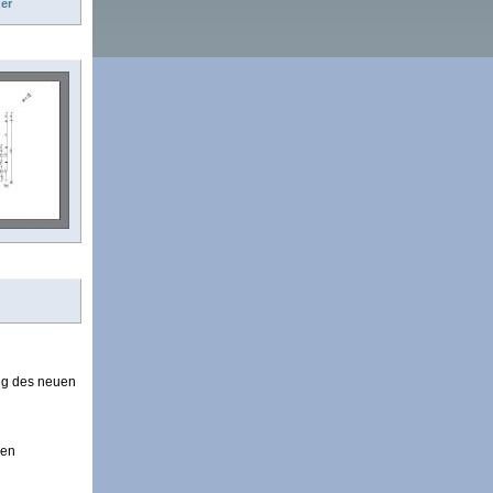
er
ng des neuen
nen