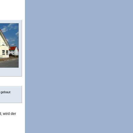
 gebaut
, wird der